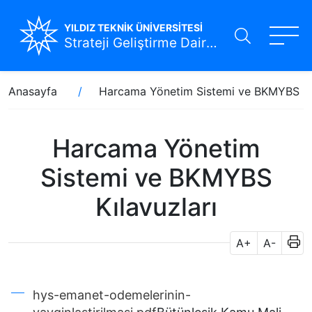
YILDIZ TEKNİK ÜNİVERSİTESİ
Strateji Geliştirme Daire Başkanlığı
Ana
Sayfa
Anasayfa
Harcama Yönetim Sistemi ve BKMYBS Kıl
içeriğe
yolu
atla
Harcama Yönetim
Sistemi ve BKMYBS
Kılavuzları
A+
A-
hys-emanet-odemelerinin-