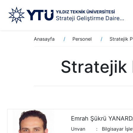
YILDIZ TEKNİK ÜNİVERSİTESİ
Strateji Geliştirme Daire Başkanlığı
Ana
Sayfa
Anasayfa
Personel
Stratejik
içeriğe
yolu
atla
Strateji
Emrah Şükrü YANAR
Unvan
:
Bilgisayar İşl