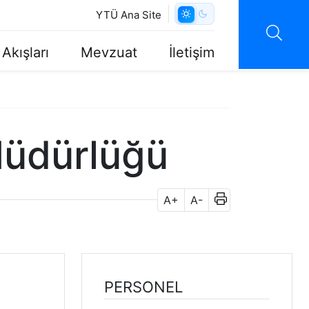
YTÜ Ana Site
 Akışları
Mevzuat
İletişim
Müdürlüğü
A+
A-
PERSONEL