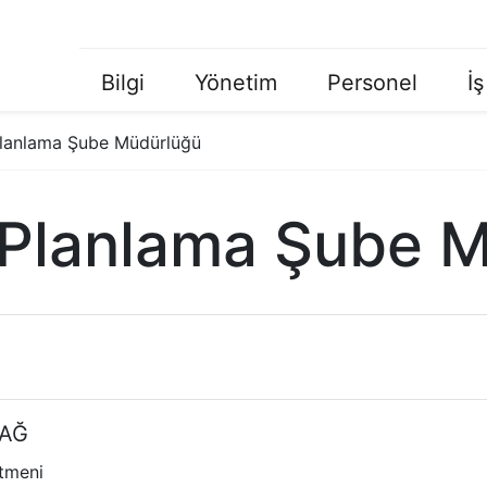
Bilgi
Yönetim
Personel
İş
Ana
Menü
 Planlama Şube Müdürlüğü
k Planlama Şube 
DAĞ
etmeni