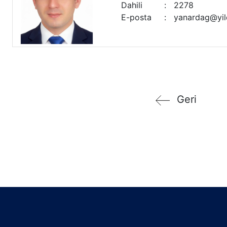
Dahili
:
2278
E-posta
:
yanardag@yild
Geri