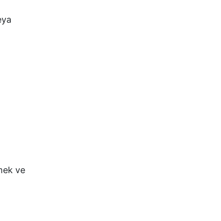
eya
tmek ve