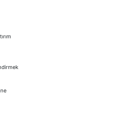
tırım
endirmek
ine