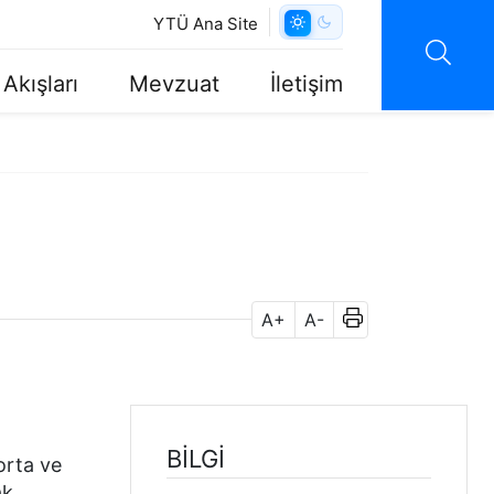
YTÜ Ana Site
 Akışları
Mevzuat
İletişim
A+
A-
BILGI
orta ve
ak.