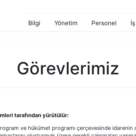
Bilgi
Yönetim
Personel
İş
Ana
Menü
Görevlerimiz
imleri tarafından yürütülür:
llık program ve hükümet programı çerçevesinde idarenin 
k, amaçlarını oluşturmak üzere gerekli çalışmaları yapm