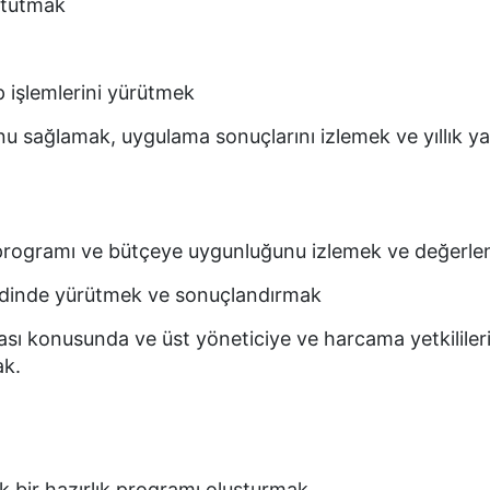
ı tutmak
ip işlemlerini yürütmek
nu sağlamak, uygulama sonuçlarını izlemek ve yıllık ya
ns programı ve bütçeye uygunluğunu izlemek ve değerl
 nezdinde yürütmek ve sonuçlandırmak
ması konusunda ve üst yöneticiye ve harcama yetkililer
ak.
ik bir hazırlık programı oluşturmak.