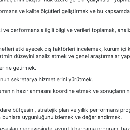
ormans ve kalite ölçütleri geliştirmek ve bu kapsamda
si ve performansla ilgili bilgi ve verileri toplamak, ana
etleri etkileyecek dış faktörleri incelemek, kurum içi 
 tatmin düzeyini analiz etmek ve genel araştırmalar ya
yerine getirmek.
lunun sekretarya hizmetlerini yürütmek.
ramının hazırlanmasını koordine etmek ve sonuçlarının
 idare bütçesini, stratejik plan ve yıllık performans pr
nin bunlara uygunluğunu izlemek ve değerlendirmek.
 esasları çerçevesinde, ayrıntılı harcama programı ha