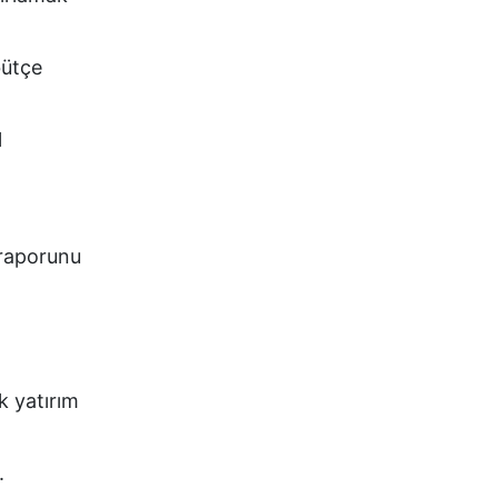
bütçe
l
 raporunu
k yatırım
.