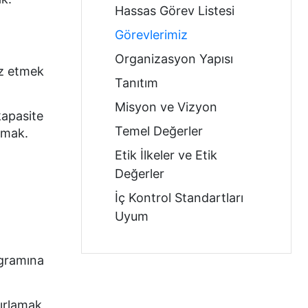
Hassas Görev Listesi
Görevlerimiz
Organizasyon Yapısı
liz etmek
Tanıtım
Misyon ve Vizyon
kapasite
Temel Değerler
pmak.
Etik İlkeler ve Etik
Değerler
İç Kontrol Standartları
Uyum
ogramına
zırlamak