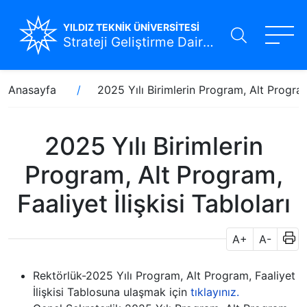
YILDIZ TEKNİK ÜNİVERSİTESİ
Strateji Geliştirme Daire Başkanlığı
Ana
Sayfa
Anasayfa
2025 Yılı Birimlerin Program, Alt Program,
içeriğe
yolu
atla
2025 Yılı Birimlerin
Program, Alt Program,
Faaliyet İlişkisi Tabloları
A+
A-
Rektörlük-2025 Yılı Program, Alt Program, Faaliyet
İlişkisi Tablosuna ulaşmak için
tıklayınız.