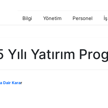
Bilgi
Yönetim
Personel
İş
Ana
Menü
 Yılı Yatırım Pro
a Dair Kara
r