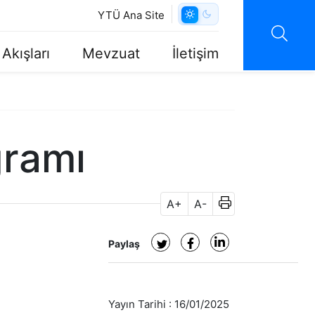
YTÜ Ana Site
 Akışları
Mevzuat
İletişim
gramı
A+
A-
Paylaş
Yayın Tarihi :
16/01/2025