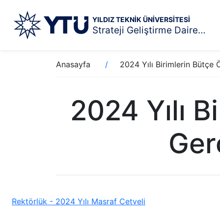
YILDIZ TEKNİK ÜNİVERSİTESİ
Strateji Geliştirme Daire Başkanlığı
Ana
Sayfa
Anasayfa
2024 Yılı Birimlerin Bütçe
içeriğe
yolu
atla
2024 Yılı B
Ger
Rektörlük - 2024 Yılı Masraf Cetveli