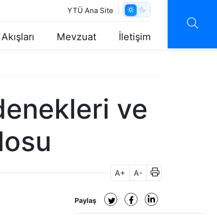
YTÜ Ana Site
 Akışları
Mevzuat
İletişim
denekleri ve
losu
A+
A-
Paylaş