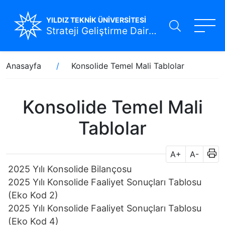
YILDIZ TEKNİK ÜNİVERSİTESİ
Strateji Geliştirme Daire Başkanlığı
Ana
Sayfa
Anasayfa
Konsolide Temel Mali Tablolar
içeriğe
yolu
atla
Konsolide Temel Mali
Tablolar
A+
A-
2025 Yılı Konsolide Bilançosu
2025 Yılı Konsolide Faaliyet Sonuçları Tablosu
(Eko Kod 2)
2025 Yılı Konsolide Faaliyet Sonuçları Tablosu
(Eko Kod 4)